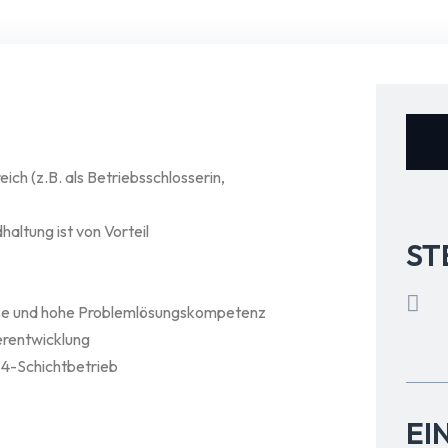
ch (z.B. als Betriebsschlosserin,
altung ist von Vorteil
ST
eise und hohe Problemlösungskompetenz
erentwicklung
m 4-Schichtbetrieb
EI