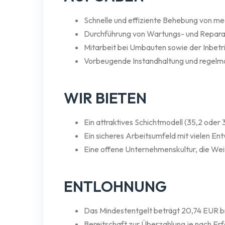
Schnelle und effiziente Behebung von m
Durchführung von Wartungs- und Repara
Mitarbeit bei Umbauten sowie der Inbe
Vorbeugende Instandhaltung und regelmä
WIR BIETEN
Ein attraktives Schichtmodell (35,2 ode
Ein sicheres Arbeitsumfeld mit vielen En
Eine offene Unternehmenskultur, die Wei
ENTLOHNUNG
Das Mindestentgelt beträgt 20,74 EUR br
Bereitschaft zur Überzahlung je nach Erf